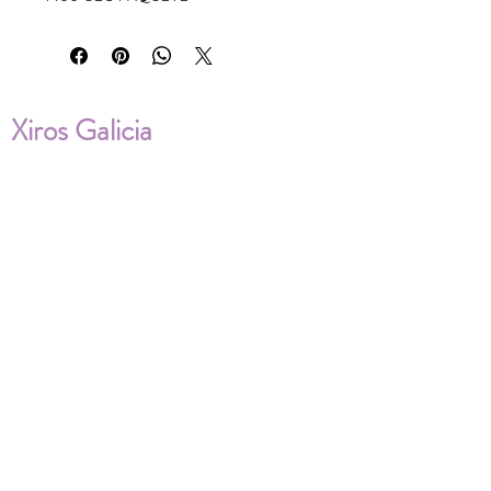
Xiros Galicia
Sobre nosotros
Envíos
Condiciones de Venta
Política de privacidad
Cookies
ENVÍOS NACIONALES E
INTERNACIONALES
FAQ'S
Descarga documentos