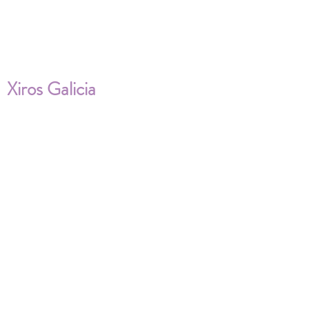
Xiros Galicia
Sobre nosotros
Envíos
Condiciones de Venta
Política de privacidad
Cookies
ENVÍOS NACIONALES E
INTERNACIONALES
FAQ'S
Descarga documentos