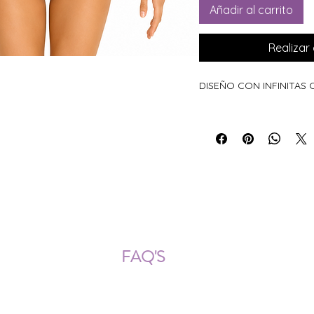
Añadir al carrito
Realiza
DISEÑO CON INFINITAS
ÍOS NACIONALES E INTERNACION
FAQ'S
Descarga documentos
¿Puedo cambiar la talla?
¿Cómo se lava?