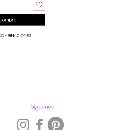
r compra
 COMBINACIONES.
ALES
Síguenos