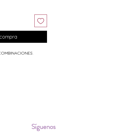
r compra
 COMBINACIONES.
ALES
Síguenos