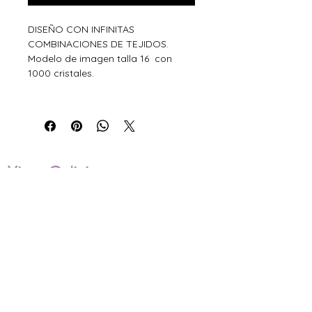
DISEÑO CON INFINITAS
COMBINACIONES DE TEJIDOS.
Modelo de imagen talla 16 con
1000 cristales.
Xiros Galicia
Sobre nosotros
Envíos
Condiciones de Venta
Política de privacidad
Cookies
ENVÍOS NACIONALES E