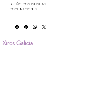
DISEÑO CON INFINITAS
COMBINACIONES.
Xiros Galicia
Sobre nosotros
Envíos
Condiciones de Venta
Política de privacidad
Cookies
ENVÍOS NACIONALES E
INTERNACIONALES