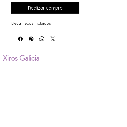
Realizar compra
Lleva flecos incluidos
Xiros Galicia
Sobre nosotros
Envíos
Condiciones de Venta
Política de privacidad
Cookies
ENVÍOS NACIONALES E
INTERNACIONALES