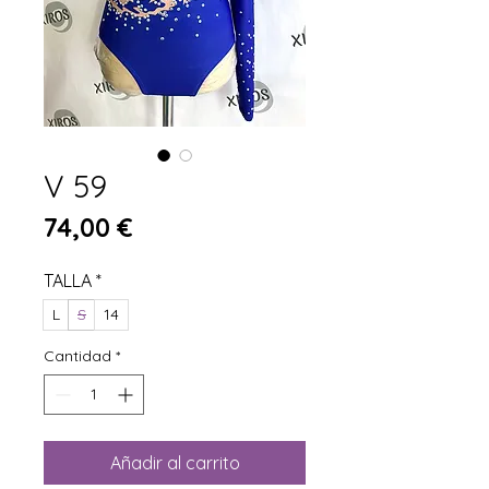
V 59
Precio
74,00 €
TALLA
*
L
S
14
Cantidad
*
Añadir al carrito