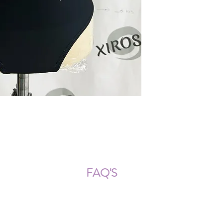
ÍOS NACIONALES E INTERNACION
FAQ'S
Descarga documentos
¿Puedo cambiar la talla?
¿Cómo se lava?
¿Qué ocurre si me equivoco al