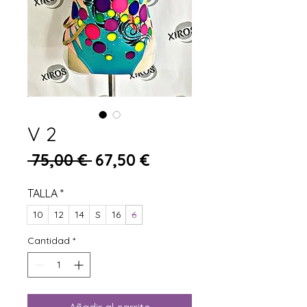
V 2
Precio
Precio de oferta
 75,00 € 
67,50 €
TALLA
*
10
12
14
S
16
6
Cantidad
*