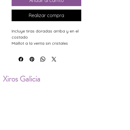
Añadir al carrito
Realizar compra
Incluye tiras doradas arriba y en el
costado
Maillot a la venta sin cristales
Xiros Galicia
Sobre nosotros
Envíos
Condiciones de Venta
Política de privacidad
Cookies