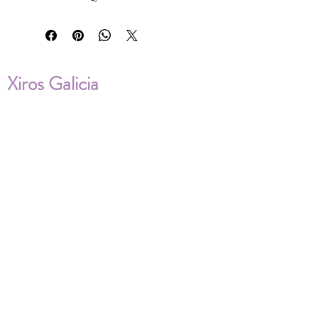
Xiros Galicia
Sobre nosotros
Envíos
Condiciones de Venta
Política de privacidad
Cookies
ENVÍOS NACIONALES E
INTERNACIONALES
FAQ'S
Descarga documentos