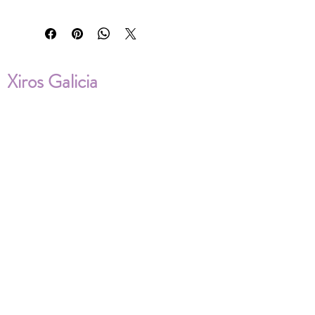
Xiros Galicia
Sobre nosotros
Envíos
Condiciones de Venta
Política de privacidad
Cookies
ENVÍOS NACIONALES E
INTERNACIONALES
FAQ'S
Descarga documentos