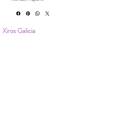
Xiros Galicia
Sobre nosotros
Envíos
Condiciones de Venta
Política de privacidad
Cookies
ENVÍOS NACIONALES E
INTERNACIONALES
FAQ'S
Descarga documentos