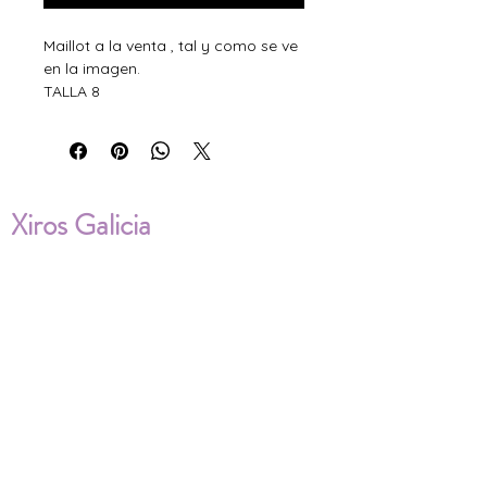
Maillot a la venta , tal y como se ve
en la imagen.
TALLA 8
Xiros Galicia
Sobre nosotros
Envíos
Condiciones de Venta
Política de privacidad
Cookies
ENVÍOS NACIONALES E
INTERNACIONALES