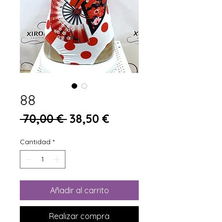
88
Precio
Precio de oferta
 70,00 € 
38,50 €
Cantidad
*
Añadir al carrito
Realizar compra