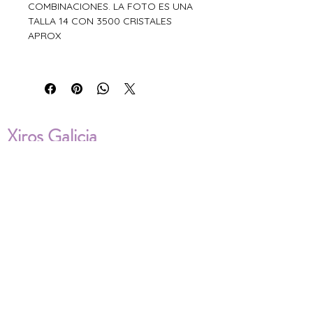
COMBINACIONES. LA FOTO ES UNA
TALLA 14 CON 3500 CRISTALES
APROX
Xiros Galicia
Sobre nosotros
Envíos
Condiciones de Venta
Política de privacidad
Cookies
ENVÍOS NACIONALES E
INTERNACIONALES