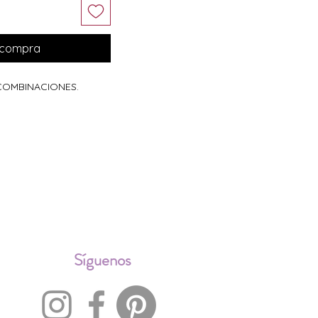
r compra
 COMBINACIONES.
ALES
Síguenos