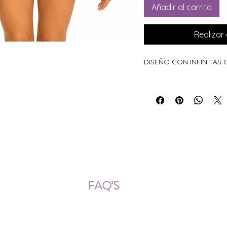
Añadir al carrito
Realiza
DISEÑO CON INFINITAS
ÍOS NACIONALES E INTERNACION
FAQ'S
Descarga documentos
¿Puedo cambiar la talla?
¿Cómo se lava?