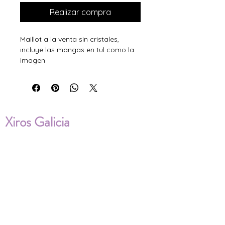
Realizar compra
Maillot a la venta sin cristales,
incluye las mangas en tul como la
imagen
Xiros Galicia
Sobre nosotros
Envíos
Condiciones de Venta
Política de privacidad
Cookies
ENVÍOS NACIONALES E