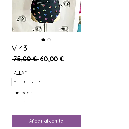
V 43
Precio
Precio de oferta
 75,00 € 
60,00 €
TALLA
*
8
10
12
6
Cantidad
*
Añadir al carrito