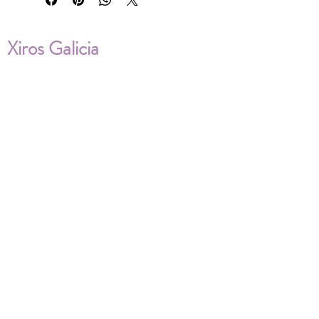
Xiros Galicia
Sobre nosotros
Envíos
Condiciones de Venta
Política de privacidad
Cookies
ENVÍOS NACIONALES E
INTERNACIONALES
FAQ'S
Descarga documentos
¿Puedo cambiar la talla?
¿Cómo se lava?
¿Qué ocurre si me equivoco al tomar las