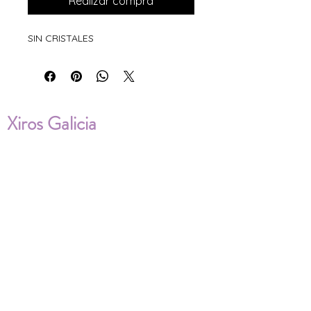
Realizar compra
SIN CRISTALES
Xiros Galicia
Sobre nosotros
Envíos
Condiciones de Venta
Política de privacidad
Cookies
ENVÍOS NACIONALES E
INTERNACIONALES