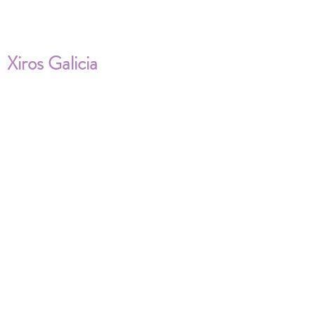
Xiros Galicia
Sobre nosotros
Envíos
Condiciones de Venta
Política de privacidad
Cookies
ENVÍOS NACIONALES E
INTERNACIONALES
FAQ'S
Descarga documentos
¿Puedo cambiar la talla?
¿Cómo se lava?