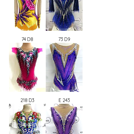
74 D8
73 D9
218 D3
E 243