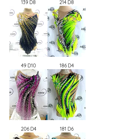
139 D8
214 D8
49 D10
186 D4
206 D4
181 D6