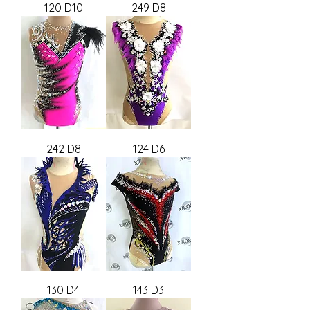
120 D10
249 D8
242 D8
124 D6
130 D4
143 D3