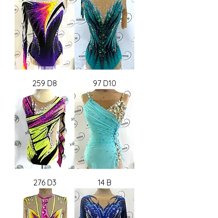
259 D8
97 D10
276 D3
14 B