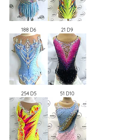
188 D6
21 D9
254 D5
51 D10